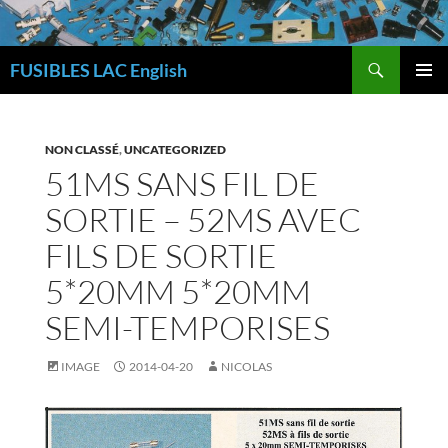
Skip
to
Search
content
FUSIBLES LAC English
PRIMAR
MENU
NON CLASSÉ
,
UNCATEGORIZED
51MS SANS FIL DE
SORTIE – 52MS AVEC
FILS DE SORTIE
5*20MM 5*20MM
SEMI-TEMPORISES
IMAGE
2014-04-20
NICOLAS