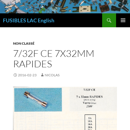
Skip
to
Search
content
FUSIBLES LAC English
PRIMAR
MENU
NON CLASSÉ
7/32F CE 7X32MM
RAPIDES
2016-02-23
NICOLAS