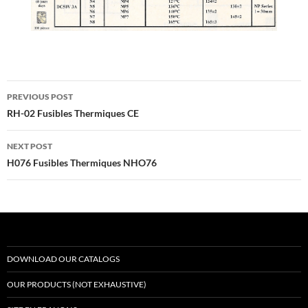
Post
PREVIOUS POST
navigation
RH-02 Fusibles Thermiques CE
NEXT POST
H076 Fusibles Thermiques NHO76
DOWNLOAD OUR CATALOGS
OUR PRODUCTS (NOT EXHAUSTIVE)