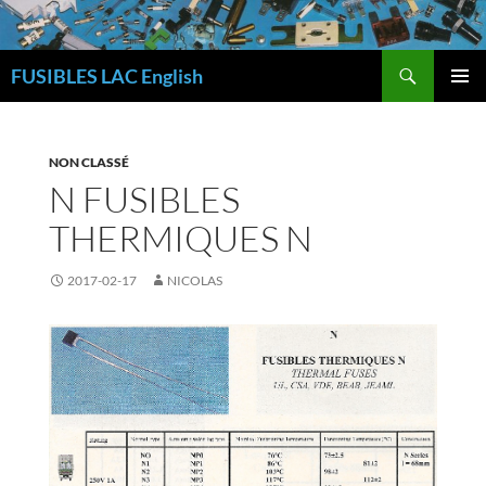
Skip
to
Search
content
FUSIBLES LAC English
PRIMAR
MENU
NON CLASSÉ
N FUSIBLES
THERMIQUES N
2017-02-17
NICOLAS