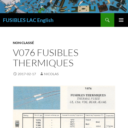
Skip
to
Search
content
FUSIBLES LAC English
PRIMAR
MENU
NON CLASSÉ
V076 FUSIBLES
THERMIQUES
2017-02-17
NICOLAS