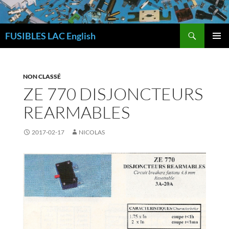
Skip
to
Search
content
FUSIBLES LAC English
PRIMAR
MENU
NON CLASSÉ
ZE 770 DISJONCTEURS
REARMABLES
2017-02-17
NICOLAS