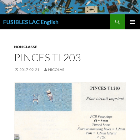
Skip
to
Search
content
FUSIBLES LAC English
PRIMAR
MENU
NON CLASSÉ
PINCES TL203
2017-02-21
NICOLAS