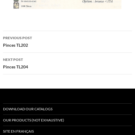
Post
PREVIOUS POST
navigation
Pinces TL202
NEXT POST
Pinces TL204
DOWNLOAD OUR CATALOGS
OUR PRODUCTS (NOT EXHAUSTIVE)
SITE EN FRANÇAIS