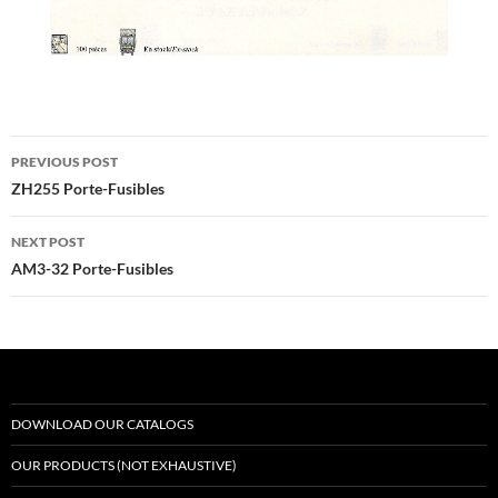
Post
PREVIOUS POST
navigation
ZH255 Porte-Fusibles
NEXT POST
AM3-32 Porte-Fusibles
DOWNLOAD OUR CATALOGS
OUR PRODUCTS (NOT EXHAUSTIVE)